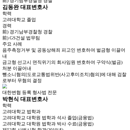
前) 경기남부경찰청 경찰
김동완 대표변호사
학력
고려대학교 졸업
경력
前) 경기남부경찰청 경찰
前) GS건설 법무팀
주요 사례
음주측정거부 및 공동상해죄 피고인 변호하여 벌금형 이끌어
내
금고형 선고시 면직위기의 회사임원 변호하여 구약식(벌금)
처분 이끌어내
뺑소니혐의[도로교통법위반(사고후미조치)혐의]에 대해 검찰
로부터 무혐의 결정
대한변협 등록 형사법 전문
박현식 대표변호사
학력
고려대학교 법학과
고려대학교 대학원 법학과 석사 졸업(금융법)
고려대학교 대학원 법학과 박사 수료(금융법)
제52회 사법시험 합격(2010년)