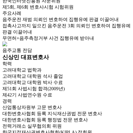
한국인터넷진흥원 자문위원
제5회, 제6회 변호사시험 시험위원
주요사례
음주운전 재범 의뢰인 변호하여 집행유예 판결 이끌어내
접촉사고까지 일으킨 음주운전 3회 의뢰인 변호하여 집행유예
판결 이끌어내
무면허+음주측정거부 사건 집행유예 받아내
음주교통 전담
신상민 대표변호사
학력
고려대학교 법학과
고려대학교 대학원 석사 졸업
고려대학교 대학원 박사 수료
제51회 사법시험 합격(2009년)
제42기 사법연수원 수료
경력
산업통상자원부 고문 변호사
대한변호사협회 등록 지식재산권법 전문 변호사
대한변호사협회 등록 행정법 전문 변호사
전력거래소 실무협의회 위원
한국지적재산권변호사협회(KIPLA) 정회원