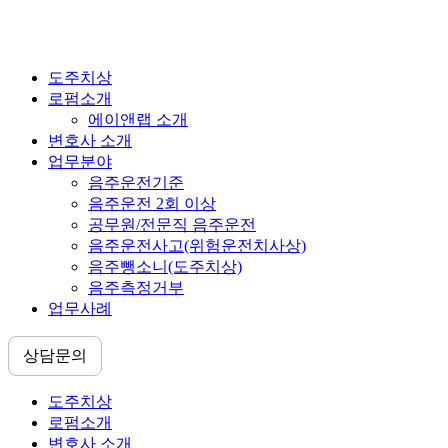
도주치상
로펌소개
에이앤랩 소개
변호사 소개
업무분야
음주운전기준
음주운전 2회 이상
공무원/전문직 음주운전
음주운전사고(위험운전치사상)
음주뺑소니(도주치상)
음주측정거부
업무사례
상담문의
도주치상
로펌소개
변호사 소개