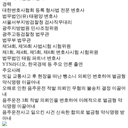
경력
대한변호사협회 등록 형사법 전문 변호사
법무법인(유) 태평양 변호사
서울서부지방검찰청 검사직무대리
광주지방법원 민사조정위원
광주고등검찰청 법무관
법무부 법무관
제54회, 제56회 사법시험 시험위원
제1회, 제4회, 제5회, 제6회 변호사시험 시험위원
법무법인 태림 파트너 변호사
YTN라디오, 한국경제 등 주요 언론 출연
주요사례
빗길 교통사고 후 현장을 떠난 뺑소니 의뢰인 변호하여 벌금형
약식명령 이끌어내
오해로 인한 음주운전 적발 의뢰인 무혐의 불송치 결정 이끌어
내
음주운전 3회 적발 의뢰인을 변호하여 이례적으로 벌금형 약
식명령 이끌어내
음주운전사고 일으킨 사건 신속한 합의로 벌금형 약식명령 받
아내