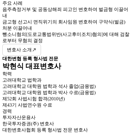
주요 사례
음주측정거부 및 공동상해죄 피고인 변호하여 벌금형 이끌어
내
금고형 선고시 면직위기의 회사임원 변호하여 구약식(벌금)
처분 이끌어내
뺑소니혐의[도로교통법위반(사고후미조치)혐의]에 대해 검찰
로부터 무혐의 결정
변호사 소개
대한변협 등록 형사법 전문
박현식 대표변호사
학력
고려대학교 법학과
고려대학교 대학원 법학과 석사 졸업(금융법)
고려대학교 대학원 법학과 박사 수료(금융법)
제52회 사법시험 합격(2010년)
제43기 사법연수원 수료
경력
투자자산운용사
한국투자증권(주) 변호사
대한변호사협회 등록 형사법 전문 변호사