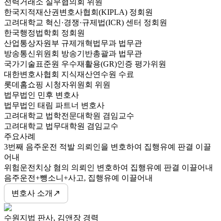
전력거래소 실무협의회 위원
한국지적재산권변호사협회(KIPLA) 정회원
고려대학교 혁신·경쟁·규제법(ICR) 센터 정회원
한국행정법학회 정회원
산업통상자원부 규제개혁법무과 법무관
방송통신위원회 방송기반총괄과 법무관
국가기술표준원 우수재활용(GR)인증 평가위원
대한변호사협회 지식재산연수원 수료
롯데홈쇼핑 시청자위원회 위원
법무법인 민후 변호사
법무법인 태림 파트너 변호사
고려대학교 법학전문대학원 겸임교수
고려대학교 법무대학원 겸임교수
주요사례
3번째 음주운전 적발 의뢰인을 변호하여 집행유예 판결 이끌
어내
위험운전치상 혐의 의뢰인 변호하여 집행유예 판결 이끌어내
음주운전+뺑소니+사고, 집행유예 이끌어내
변호사 소개
수원지법 판사, 김앤장 경력