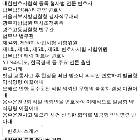
대한변호사협회 등록 형사법 전문 변호사
법무법인(유) 태평양 변호사
서울서부지방검찰청 검사직무대리
광주지방법원 민사조정위원
광주고등검찰청 법무관
법무부 법무관
제54회, 제56회 사법시험 시험위원
제1회, 제4회, 제5회, 제6회 변호사시험 시험위원
법무법인 태림 파트너 변호사
YTN라디오, 한국경제 등 주요 언론 출연
주요사례
빗길 교통사고 후 현장을 떠난 뺑소니 의뢰인 변호하여 벌금형
약식명령 이끌어내
오해로 인한 음주운전 적발 의뢰인 무혐의 불송치 결정 이끌어
내
음주운전 3회 적발 의뢰인을 변호하여 이례적으로 벌금형 약
식명령 이끌어내
음주운전사고 일으킨 사건 신속한 합의로 벌금형 약식명령 받
아내
변호사 소개