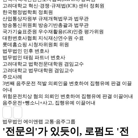
고려대학교 혁신·경쟁·규제법(ICR) 센터 정회원
한국행정법학회 정회원
산업통상자원부 규제개혁법무과 법무관
방송통신위원회 방송기반총괄과 법무관
국가기술표준원 우수재활용(GR)인증 평가위원
대한변호사협회 지식재산연수원 수료
롯데홈쇼핑 시청자위원회 위원
법무법인 민후 변호사
법무법인 태림 파트너 변호사
고려대학교 법학전문대학원 겸임교수
고려대학교 법무대학원 겸임교수
주요사례
3번째 음주운전 적발 의뢰인을 변호하여 집행유예 판결 이끌
어내
위험운전치상 혐의 의뢰인 변호하여 집행유예 판결 이끌어내
음주운전+뺑소니+사고, 집행유예 이끌어내
법무법인 에이앤랩 교통·음주그룹
'전문의'가 있듯이, 로펌도 '전