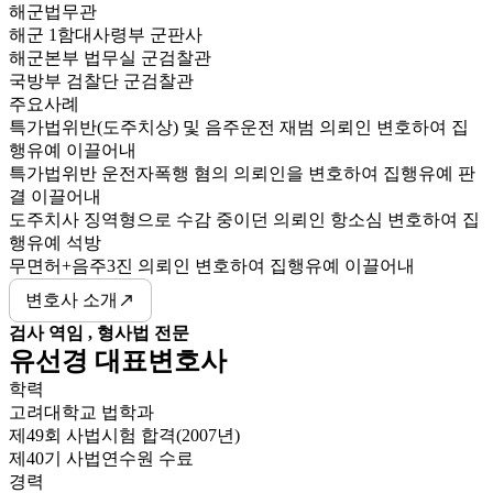
해군법무관
해군 1함대사령부 군판사
해군본부 법무실 군검찰관
국방부 검찰단 군검찰관
주요사례
특가법위반(도주치상) 및 음주운전 재범 의뢰인 변호하여 집
행유예 이끌어내
특가법위반 운전자폭행 혐의 의뢰인을 변호하여 집행유예 판
결 이끌어내
도주치사 징역형으로 수감 중이던 의뢰인 항소심 변호하여 집
행유예 석방
무면허+음주3진 의뢰인 변호하여 집행유예 이끌어내
변호사 소개
검사 역임 , 형사법 전문
유선경 대표변호사
학력
고려대학교 법학과
제49회 사법시험 합격(2007년)
제40기 사법연수원 수료
경력